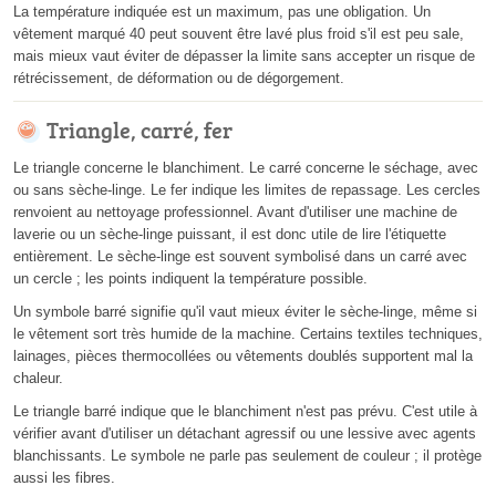
La température indiquée est un maximum, pas une obligation. Un
vêtement marqué 40 peut souvent être lavé plus froid s'il est peu sale,
mais mieux vaut éviter de dépasser la limite sans accepter un risque de
rétrécissement, de déformation ou de dégorgement.
Triangle, carré, fer
Le triangle concerne le blanchiment. Le carré concerne le séchage, avec
ou sans sèche-linge. Le fer indique les limites de repassage. Les cercles
renvoient au nettoyage professionnel. Avant d'utiliser une machine de
laverie ou un sèche-linge puissant, il est donc utile de lire l'étiquette
entièrement. Le sèche-linge est souvent symbolisé dans un carré avec
un cercle ; les points indiquent la température possible.
Un symbole barré signifie qu'il vaut mieux éviter le sèche-linge, même si
le vêtement sort très humide de la machine. Certains textiles techniques,
lainages, pièces thermocollées ou vêtements doublés supportent mal la
chaleur.
Le triangle barré indique que le blanchiment n'est pas prévu. C'est utile à
vérifier avant d'utiliser un détachant agressif ou une lessive avec agents
blanchissants. Le symbole ne parle pas seulement de couleur ; il protège
aussi les fibres.