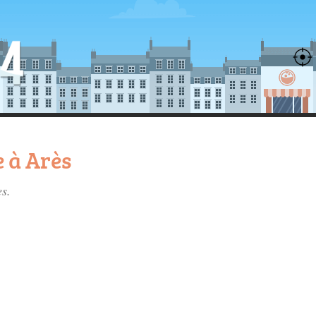
 à Arès
es
.